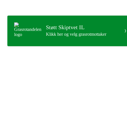
Støtt Skiptvet IL
Klikk her og velg grasrotmottaker
Skiptvet IL
Storveien 30 -
1816 SKIPTVET
Org. nr.: 937539924
skiptvetil@outlook.com