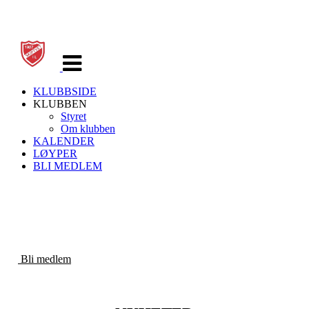
Veksle
navigasjon
KLUBBSIDE
KLUBBEN
Styret
Om klubben
KALENDER
LØYPER
BLI MEDLEM
SKIPTVET SKI
Bli medlem