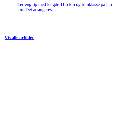
Terrengløp med lengde 11,5 km og trimklasse på 5,5
km. Det arrangeres…
Vis alle artikler
Har klubben din en visjon, et
mål eller et verdigrunnlag som
bør fremheves kan det
plasseres i en seksjon som